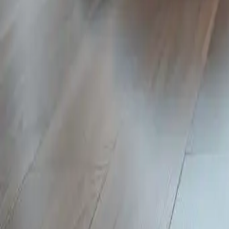
Categoria
:
Blog
Shopping
Tag
:
#elettrodomestici
#pulizia
#shopping
#shopping-elettrodomestici-
Condividi
: