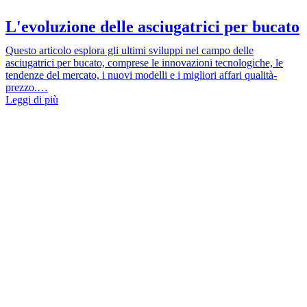
L'evoluzione delle asciugatrici per bucato
Questo articolo esplora gli ultimi sviluppi nel campo delle
asciugatrici per bucato, comprese le innovazioni tecnologiche, le
tendenze del mercato, i nuovi modelli e i migliori affari qualità-
prezzo.…
Leggi di più