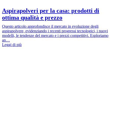
Aspirapolveri per la casa: prodotti di
ottima qualità e prezzo
Questo articolo approfondisce il mercato in evoluzione degli
aspirapolvere, evidenziando i recenti progressi tecnologici, i nuovi
modelli, le tendenze del mercato e i prezzi competitivi. Esploriamo
an…
Leggi di più