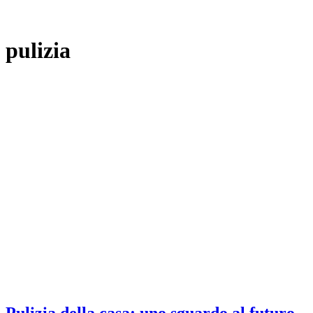
pulizia
Pulizia della casa: uno sguardo al futuro