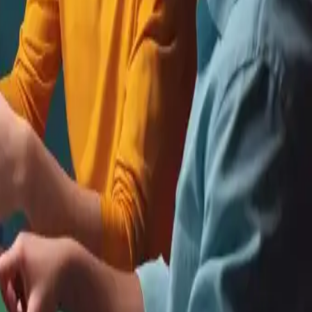
comercio de criptomonedas
#solar