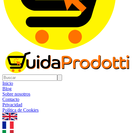
Inicio
Blog
Sobre nosotros
Contacto
Privacidad
Política de Cookies