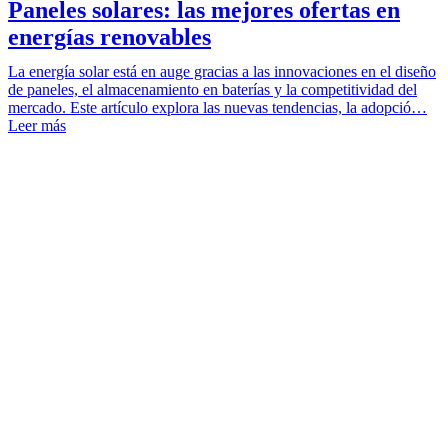
Paneles solares: las mejores ofertas en
energías renovables
La energía solar está en auge gracias a las innovaciones en el diseño
de paneles, el almacenamiento en baterías y la competitividad del
mercado. Este artículo explora las nuevas tendencias, la adopció…
Leer más