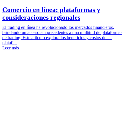
Comercio en línea: plataformas y
consideraciones regionales
El trading en línea ha revolucionado los mercados financieros,
brindando un acceso sin precedentes a una multitud de plataformas
de trading. Este artículo explora los beneficios y costos de las
plataf…
Leer más