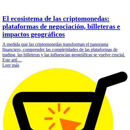
El ecosistema de las criptomonedas:
plataformas de negociación, billeteras e
impactos geográficos
A medida que las criptomonedas transforman el panorama
financiero, comprender las complejidades de las plataformas de
trading, las billeteras y las influencias geográficas se vuelve crucial.
Este artí…
Leer más