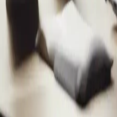
Categoria
:
Blog
Shopping
Tecnologia
Tag
:
#computer portatile
#shopping
#shopping-tech-laptop-nuovo
#sh
Condividi
: