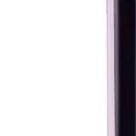
Kategorie
:
Blog
Haushaltsgeräte
Tag
:
Teilen
: