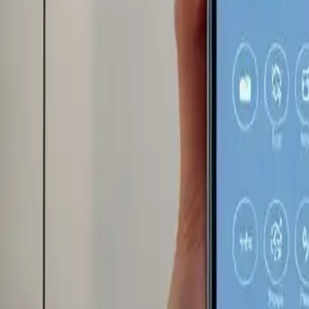
Kategorie
:
Blog
Einkaufen
Haushaltsgeräte
Tag
:
#einkaufen
#Einkaufen-Haushaltsgeräte-Reinigung-Staubsauger
Teilen
: