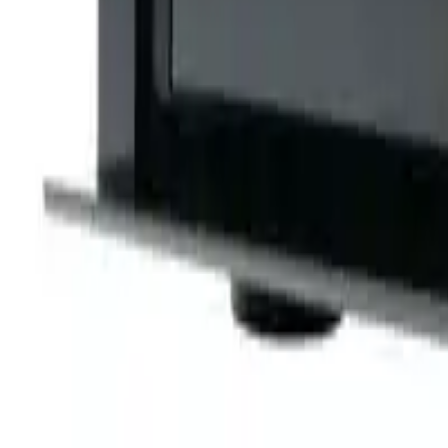
Categoria
:
Audio
Blog
Tag
:
Condividi
: