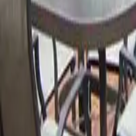
Categoria
:
Blog
Casa
Tag
:
Condividi
: