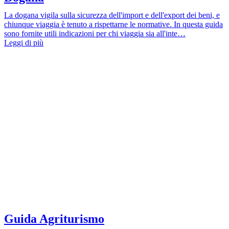
La dogana vigila sulla sicurezza dell'import e dell'export dei beni, e
chiunque viaggia è tenuto a rispettarne le normative. In questa guida
sono fornite utili indicazioni per chi viaggia sia all'inte…
Leggi di più
Guida Agriturismo