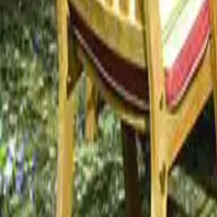
Categoria
:
Blog
Giardinaggio
Tag
:
Condividi
: