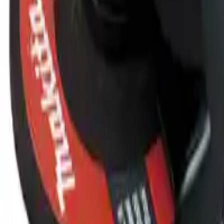
Categoria
:
Blog
Bricolage
Tag
:
Condividi
: