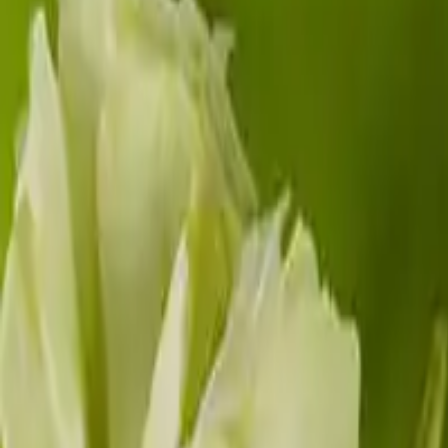
Categoria
:
Blog
Consigli utili
Tag
:
Condividi
: