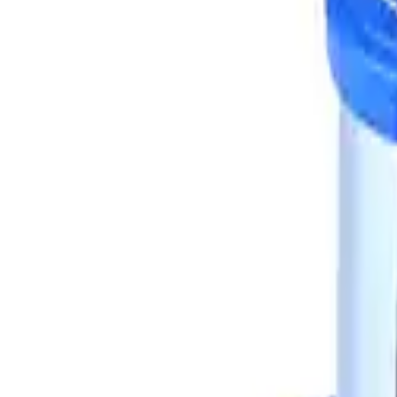
Categoria
:
Blog
Elettrodomestici
Tag
:
Condividi
: