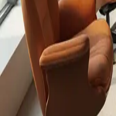
Catégorie
:
Achats
Tag
:
#achats
#fauteuils-et-canapés
#meubles
#shopping-meubles-fauteu
Partager
: