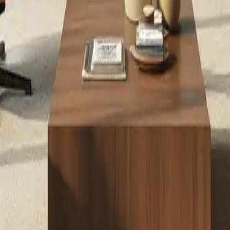
ils-et-canapes-fauteuils