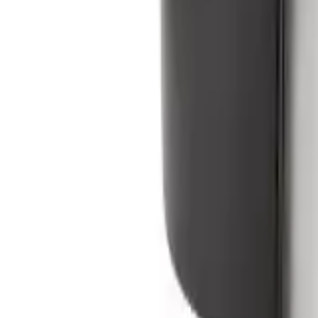
Categoria
:
Blog
Elettrodomestici
Tag
:
Condividi
: