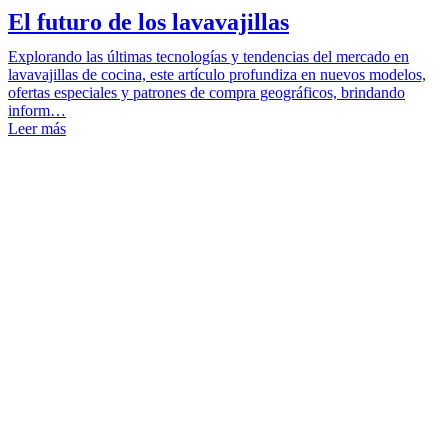
El futuro de los lavavajillas
Explorando las últimas tecnologías y tendencias del mercado en
lavavajillas de cocina, este artículo profundiza en nuevos modelos,
ofertas especiales y patrones de compra geográficos, brindando
inform…
Leer más