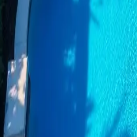
Categoría
:
Blog
Hogar
Etiqueta
:
#hogar
#limpieza de piscinas en casa
#quinielas
Compartir
: