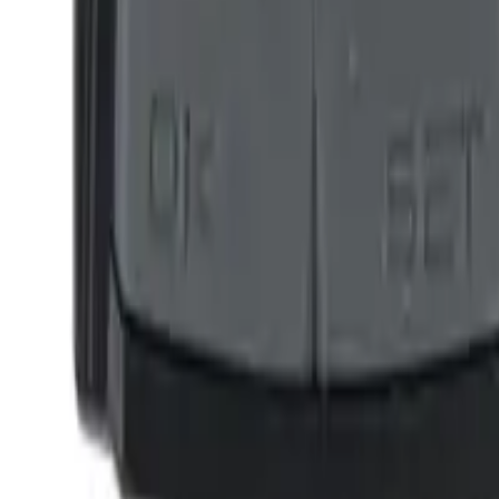
Categoría
:
Blog
Deportes y fitness
Etiqueta
:
Compartir
: