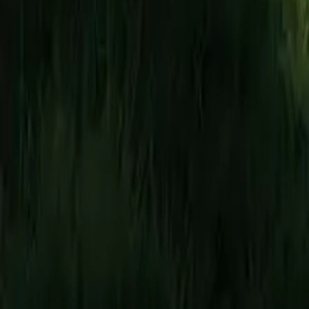
Categoría
:
Blog
Jardinería
Etiqueta
:
Compartir
: