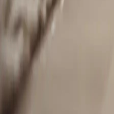
Categoría
:
Accesorios
Blog
Compras
Etiqueta
:
#accesorios
#compras
#compras-electrodomésticos-limpieza
Compartir
: