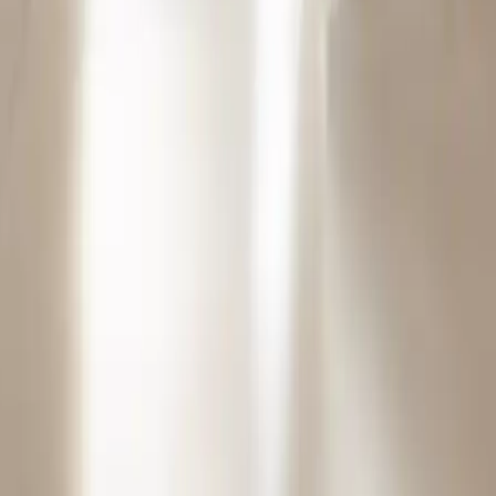
-aspiradoras
#limpieza