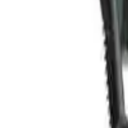
Categoria
:
Blog
Elettrodomestici
Tag
:
Condividi
: