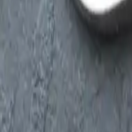
Kategorie
:
Blog
Nützliche Tipps
Tag
:
Teilen
: