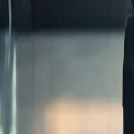
Kategorie
:
Blog
Reisen
Tag
:
#Flüge
#reisen
#Reisen-Flüge-Paar
Teilen
: