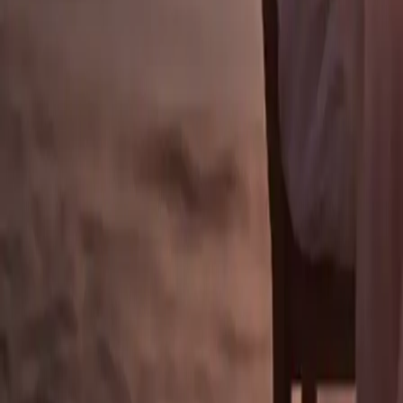
Kategorie
:
Blog
Reisen
Tag
:
#Reise-Urlaubspakete-Paare
#reisen
#Urlaubspakete
Teilen
: