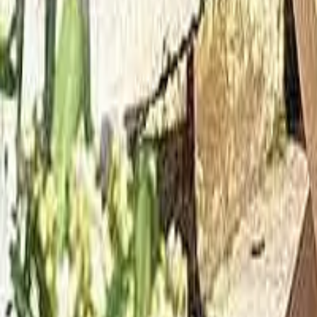
Kategorie
:
Blog
Gartenarbeit
Tag
:
Teilen
: