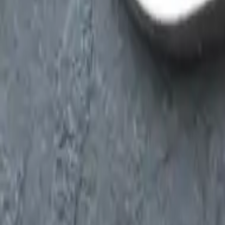
Categoria
:
Blog
Consigli utili
Tag
:
Condividi
: