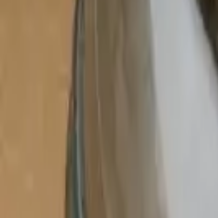
Categoria
:
Animali
Blog
Tag
:
Condividi
: