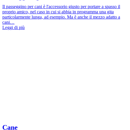
Il passeggino per cani è l'accessorio giusto per portare a spasso il
proprio amico, nel caso in cui si abbia in programma una gita
particolarmente lunga, ad esempio. Ma è anche il mezzo adatto a
cani…
Leggi di più
Cane