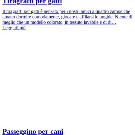
Tiragraffi per gatti
Il tiragraffi per gatti è pensato per i nostri amici a quattro zampe che
amano dormire comodamente, giocare e affilarsi le unghie. Niente di
meglio che un modello colorato, in tessuto lavabile e di di…
Leggi di più
Passeggino per cani