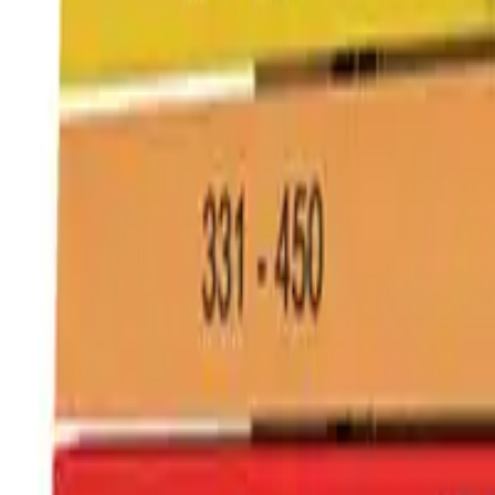
Categoria
:
Blog
Casa
Tag
:
Condividi
: