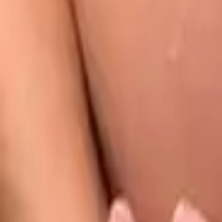
Categoria
:
Blog
Donna
Tag
:
Condividi
: