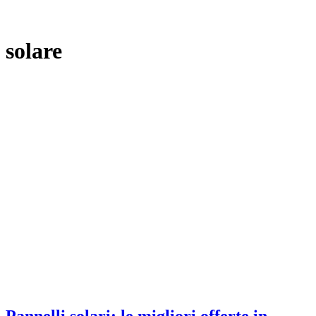
solare
Pannelli solari: le migliori offerte in