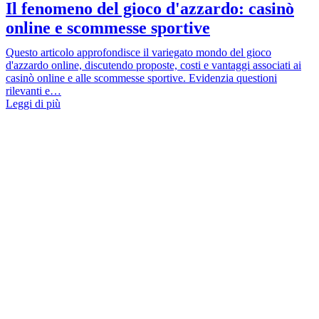
Il fenomeno del gioco d'azzardo: casinò
online e scommesse sportive
Questo articolo approfondisce il variegato mondo del gioco
d'azzardo online, discutendo proposte, costi e vantaggi associati ai
casinò online e alle scommesse sportive. Evidenzia questioni
rilevanti e…
Leggi di più