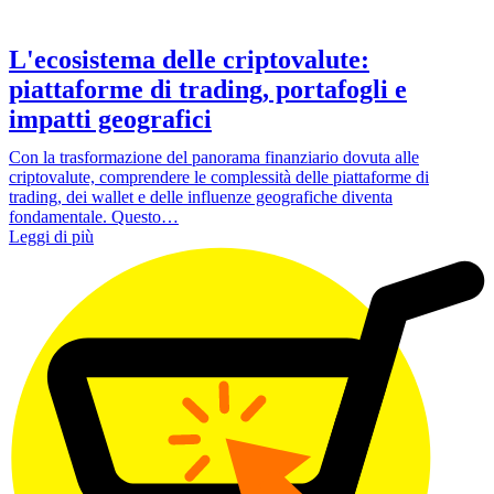
L'ecosistema delle criptovalute:
piattaforme di trading, portafogli e
impatti geografici
Con la trasformazione del panorama finanziario dovuta alle
criptovalute, comprendere le complessità delle piattaforme di
trading, dei wallet e delle influenze geografiche diventa
fondamentale. Questo…
Leggi di più