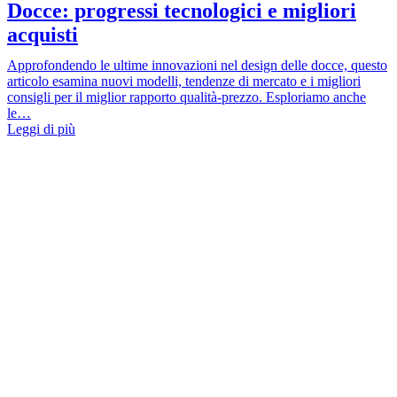
Docce: progressi tecnologici e migliori
acquisti
Approfondendo le ultime innovazioni nel design delle docce, questo
articolo esamina nuovi modelli, tendenze di mercato e i migliori
consigli per il miglior rapporto qualità-prezzo. Esploriamo anche
le…
Leggi di più