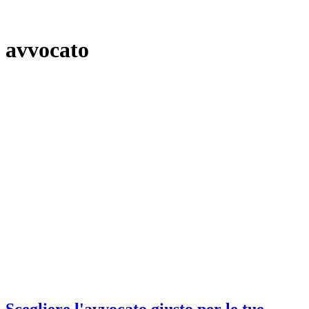
avvocato
Scegliere l'avvocato giusto per le tue