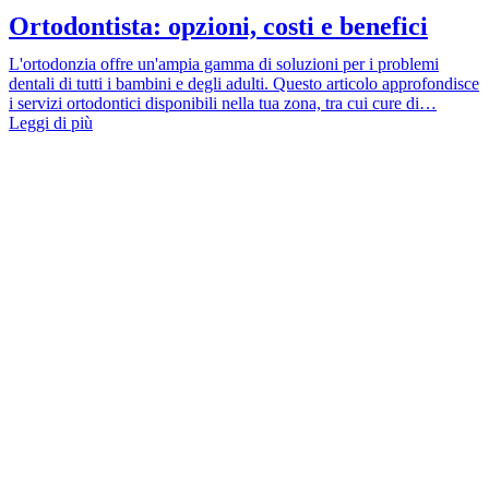
Ortodontista: opzioni, costi e benefici
L'ortodonzia offre un'ampia gamma di soluzioni per i problemi
dentali di tutti i bambini e degli adulti. Questo articolo approfondisce
i servizi ortodontici disponibili nella tua zona, tra cui cure di…
Leggi di più