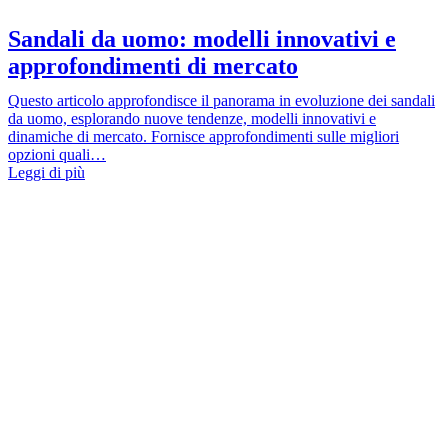
Sandali da uomo: modelli innovativi e
approfondimenti di mercato
Questo articolo approfondisce il panorama in evoluzione dei sandali
da uomo, esplorando nuove tendenze, modelli innovativi e
dinamiche di mercato. Fornisce approfondimenti sulle migliori
opzioni quali…
Leggi di più