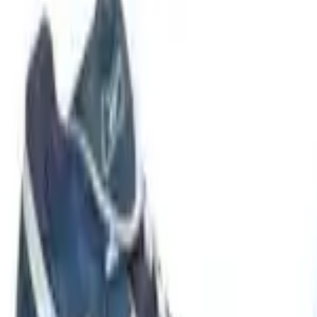
Categoria
:
Abbigliamento
Blog
Tag
:
Condividi
: