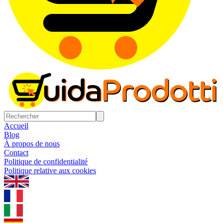
Accueil
Blog
À propos de nous
Contact
Politique de confidentialité
Politique relative aux cookies