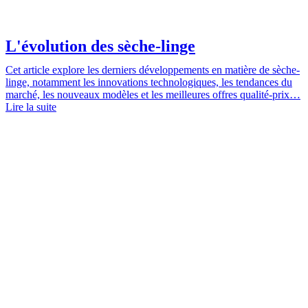
L'évolution des sèche-linge
Cet article explore les derniers développements en matière de sèche-
linge, notamment les innovations technologiques, les tendances du
marché, les nouveaux modèles et les meilleures offres qualité-prix…
Lire la suite