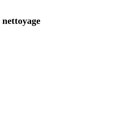
nettoyage