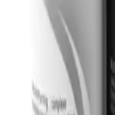
Categoría
:
Belleza
Blog
Etiqueta
:
Compartir
: