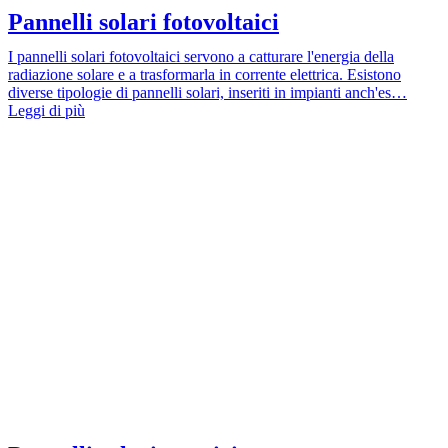
Pannelli solari fotovoltaici
I pannelli solari fotovoltaici servono a catturare l'energia della
radiazione solare e a trasformarla in corrente elettrica. Esistono
diverse tipologie di pannelli solari, inseriti in impianti anch'es…
Leggi di più