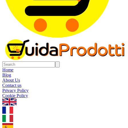
Home
Blog
About Us
Contact us
Privacy Policy
Cookie Policy