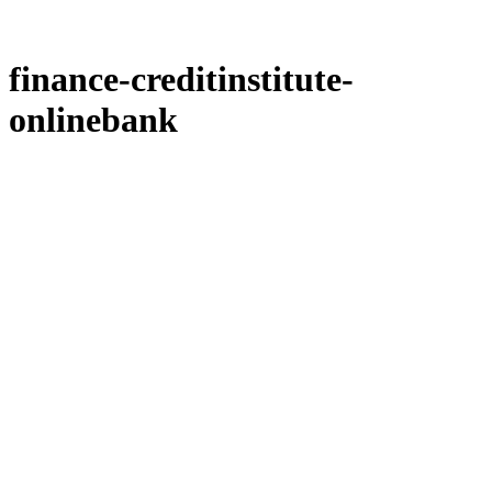
finance-creditinstitute-
onlinebank