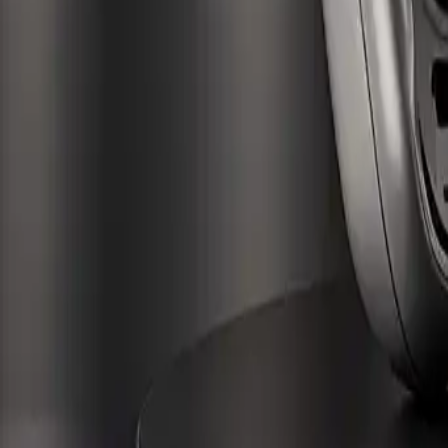
Kategorie
:
Blog
Einkaufen
Tag
:
#einkaufen
#Einkaufen-Haushaltsgeräte-Körperpflege-Haarglätt
Teilen
: