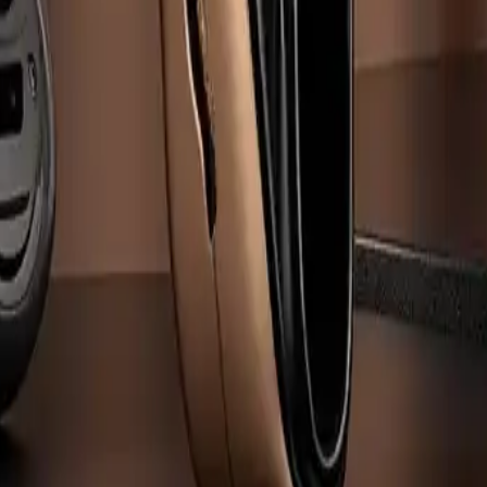
er
#haushaltsgeräte
#Körperpflege