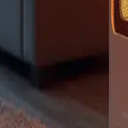
rung
#Öfen