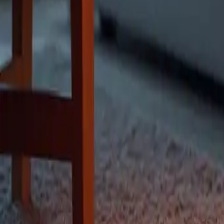
Kategorie
:
Blog
Einkaufen
Tag
:
#einkaufen
#Einkaufen-Klimaanlage-Herde-Elektro
#Klimatisie
Teilen
: