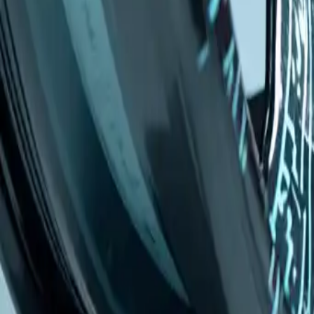
Kategorie
:
Blog
Einkaufen
Tag
:
#Alufelgen
#Autoteile
#einkaufen
#Einkaufen-Autoteile-Leicht
Teilen
: