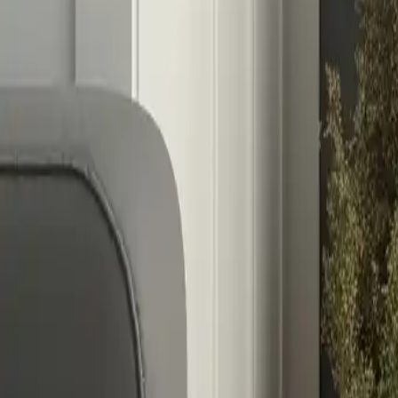
Kategorie
:
Blog
Einkaufen
Tag
:
#einkaufen
#Einkaufen-Klimaanlage-Warmwasserbereiter-Gas
#
Teilen
: