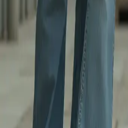
Kategorie
:
Blog
Einkaufen
Tag
:
#einkaufen
#Einkaufen-Kleidung-Jeans-Damen
#Jeans
#Kleidu
Teilen
: