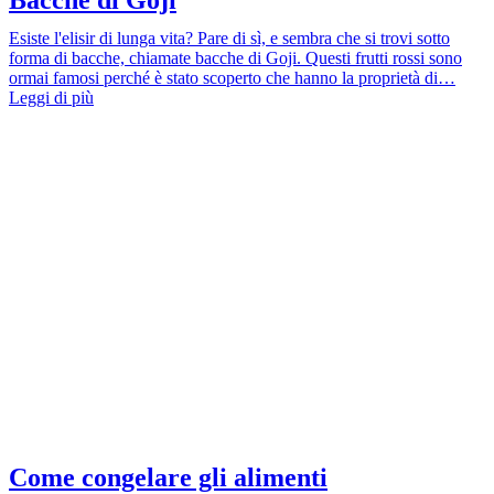
Esiste l'elisir di lunga vita? Pare di sì, e sembra che si trovi sotto
forma di bacche, chiamate bacche di Goji. Questi frutti rossi sono
ormai famosi perché è stato scoperto che hanno la proprietà di…
Leggi di più
Come congelare gli alimenti